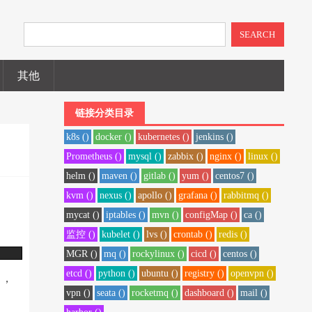
SEARCH
其他
链接分类目录
k8s ()
docker ()
kubernetes ()
jenkins ()
Prometheus ()
mysql ()
zabbix ()
nginx ()
linux ()
helm ()
maven ()
gitlab ()
yum ()
centos7 ()
kvm ()
nexus ()
apollo ()
grafana ()
rabbitmq ()
mycat ()
iptables ()
mvn ()
configMap ()
ca ()
监控 ()
kubelet ()
lvs ()
crontab ()
redis ()
MGR ()
mq ()
rockylinux ()
cicd ()
centos ()
etcd ()
python ()
ubuntu ()
registry ()
openvpn ()
了，
vpn ()
seata ()
rocketmq ()
dashboard ()
mail ()