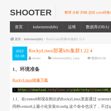
SHOOTER
整理 分析 归纳 总结 yoyo经
首页
kubernetes(k8s)
运维
数据库(DBA)
首页
>
kubernetes(k8s)
> RockyLinux部署k8s集群1.22.4
RockyLinux部署k8s集群1.22.4
2022
02-08
shooter
kubernetes(k8s)
,
Linux
围观
4413
次
1、环境准备
RockyLinux镜像下载
1
https
:
/
/
download
.rockylinux
.org
/
pub
/
rocky
/
8
/
isos
/
x86_
1.1、在centos8和现在刚出的RockyLinux里面通过 syste
同样centos8上最小化安装ifconfig 这个命令也没了，不过