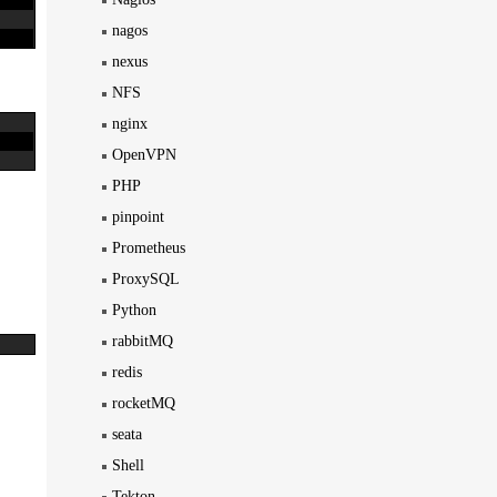
nagos
nexus
NFS
nginx
OpenVPN
PHP
pinpoint
Prometheus
ProxySQL
Python
rabbitMQ
redis
rocketMQ
seata
Shell
Tekton