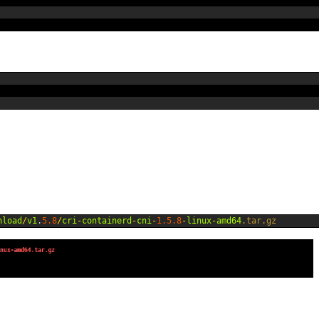
nload
/
v1
.
5.8
/
cri
-
containerd
-
cni
-
1.5.8
-
linux
-
amd64
.tar
.gz