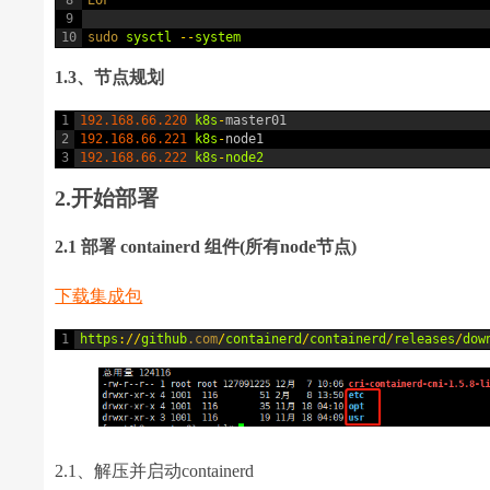
8
EOF
9
10
sudo 
sysctl
--
system
1.3、节点规划
1
192.168.66.220
k8s
-
master01
2
192.168.66.221
k8s
-
node1
3
192.168.66.222
k8s
-
node2
2.开始部署
2.1 部署 containerd 组件(所有node节点)
下载集成包
1
https
:
/
/
github
.com
/
containerd
/
containerd
/
releases
/
dow
2.1、解压并启动containerd