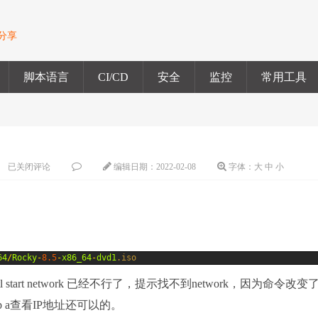
验分享
脚本语言
CI/CD
安全
监控
常用工具
已关闭评论
编辑日期：
2022-02-08
字体：
大
中
小
64
/
Rocky
-
8.5
-
x86_64
-
dvd1
.iso
mctl start network 已经不行了，提示找不到network，因为命令改变
ip a查看IP地址还可以的。