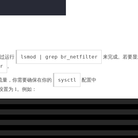
lsmod | grep br_netfilter
通过运行
来完成。若要显
er
。
sysctl
看桥接流量，你需要确保在你的
配置中
设置为 1。例如：