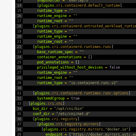
13
snapshotter
=
"overlayfs"
14
[
plugins
.cri
.containerd
.default_runtime
]
15
runtime_type
=
""
16
runtime_engine
=
""
17
runtime_root
=
""
18
[
plugins
.cri
.containerd
.untrusted_workload_runti
19
runtime_type
=
""
20
runtime_engine
=
""
21
runtime_root
=
""
22
[
plugins
.cri
.containerd
.runtimes
.runc
]
23
base_runtime_spec
=
""
24
container_annotations
=
[
]
25
pod_annotations
=
[
]
26
privileged_without_host_devices
=
false
27
runtime_engine
=
""
28
runtime_root
=
""
29
runtime_type
=
"io.containerd.runc.v2"
30
31
[
plugins
.cri
.containerd
.runtimes
.runc
.options
]
32
SystemdCgroup
=
true
33
[
plugins
.cri
.cni
]
34
bin_dir
=
"/opt/cni/bin"
35
conf_dir
=
"/etc/cni/net.d"
36
[
plugins
.cri
.registry
]
37
[
plugins
.cri
.registry
.mirrors
]
38
[
plugins
.cri
.registry
.mirrors
.
"docker.io"
]
39
endpoint
=
[
"https://docker.mirrors.ustc.e