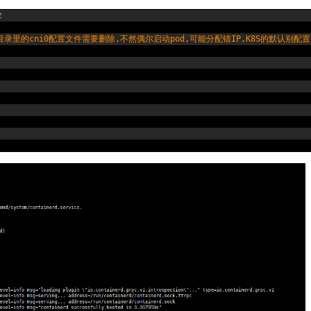
z
目录里的cni0配置文件需要删除,不然偶尔启动pod,可能分配错IP,K8S的默认别配置