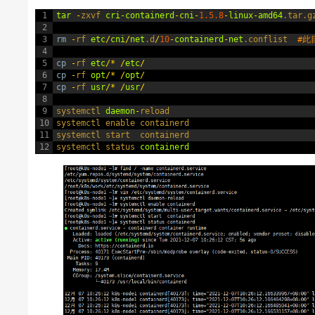
1
tar
-
zxvf 
cri
-
containerd
-
cni
-
1.5.8
-
linux
-
amd64
.tar
.g
2
3
rm
-
rf 
etc
/
cni
/
net
.d
/
10
-
containerd
-
net
.conflist
#此
4
5
cp
-
rf 
etc
/
*
/
etc
/
6
cp
-
rf 
opt
/
*
/
opt
/
7
cp
-
rf 
usr
/
*
/
usr
/
8
9
systemctl 
daemon
-
reload
10
systemctl 
enable 
containerd
11
systemctl 
start  
containerd
12
systemctl 
status 
containerd