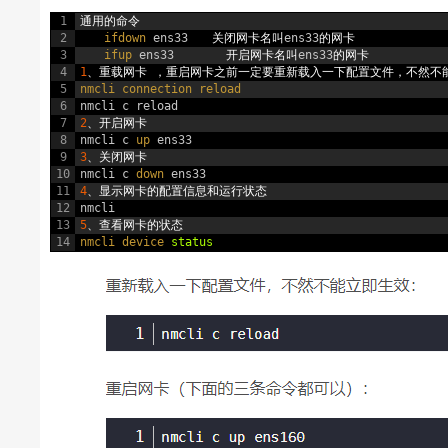
1
通用的命令
2
ifdown 
ens33
　　关闭网卡名叫
ens33
的网卡
3
ifup 
ens33
开启网卡名叫
ens33
的网卡
4
1
、重载网卡
，重启网卡之前一定要重新载入一下配置文件，不然不
5
nmcli 
connection 
reload
6
nmcli
c
reload
7
2
、开启网卡
8
nmcli
c
up 
ens33
9
3
、关闭网卡
10
nmcli
c
down 
ens33
11
4
、显示网卡的配置信息和运行状态
12
nmcli
13
5
、查看网卡的状态
14
nmcli 
device 
status