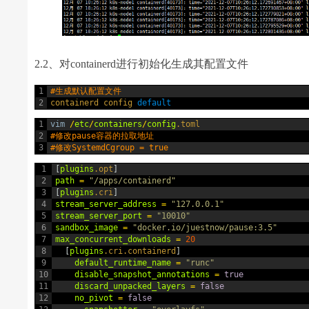
2.2、对containerd进行初始化生成其配置文件
1
#生成默认配置文件
2
containerd 
config 
default
1
vim
/
etc
/
containers
/
config
.toml
2
#修改pause容器的拉取地址
3
#修改SystemdCgroup = true
1
[
plugins
.opt
]
2
path
=
"/apps/containerd"
3
[
plugins
.cri
]
4
stream_server_address
=
"127.0.0.1"
5
stream_server_port
=
"10010"
6
sandbox_image
=
"docker.io/juestnow/pause:3.5"
7
max_concurrent_downloads
=
20
8
[
plugins
.cri
.containerd
]
9
default_runtime_name
=
"runc"
10
disable_snapshot_annotations
=
true
11
discard_unpacked_layers
=
false
12
no_pivot
=
false