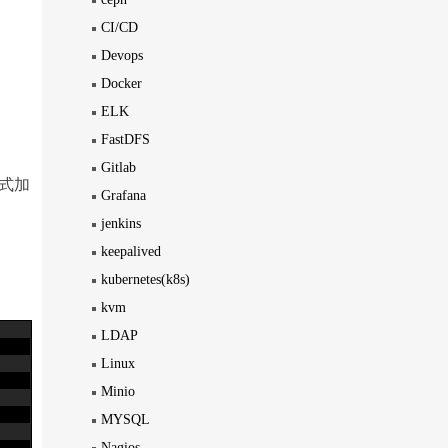
CI/CD
Devops
Docker
ELK
FastDFS
Gitlab
式加
Grafana
jenkins
keepalived
kubernetes(k8s)
kvm
LDAP
Linux
Minio
MYSQL
Nagios