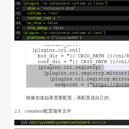
40
[
plugins
.
"io.containerd.runtime.v1.linux"
]
41
shim
=
"containerd-shim"
42
runtime
=
"runc"
43
runtime_root
=
""
44
no_shim
=
false
45
shim_debug
=
false
46
[
plugins
.
"io.containerd.runtime.v2.task"
]
47
platforms
=
[
"linux/amd64"
]
镜像加速如果需要配置，请配置成自己的
2.3、containerd配置服务文件
1
vim
/
etc
/
systemd
/
system
/
containerd
.service