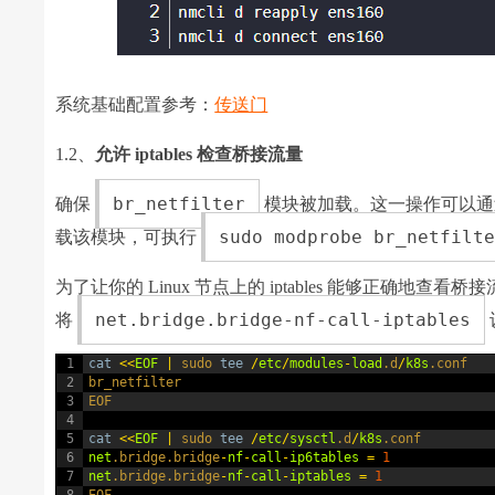
系统基础配置参考：
传送门
1.2、
允许 iptables 检查桥接流量
br_netfilter
确保
模块被加载。这一操作可以
sudo modprobe br_netfilt
载该模块，可执行
为了让你的 Linux 节点上的 iptables 能够正确地查
net.bridge.bridge-nf-call-iptables
将
1
cat
<<
EOF
|
sudo 
tee
/
etc
/
modules
-
load
.d
/
k8s
.conf
2
br_netfilter
3
EOF
4
5
cat
<<
EOF
|
sudo 
tee
/
etc
/
sysctl
.d
/
k8s
.conf
6
net
.bridge
.bridge
-
nf
-
call
-
ip6tables
=
1
7
net
.bridge
.bridge
-
nf
-
call
-
iptables
=
1