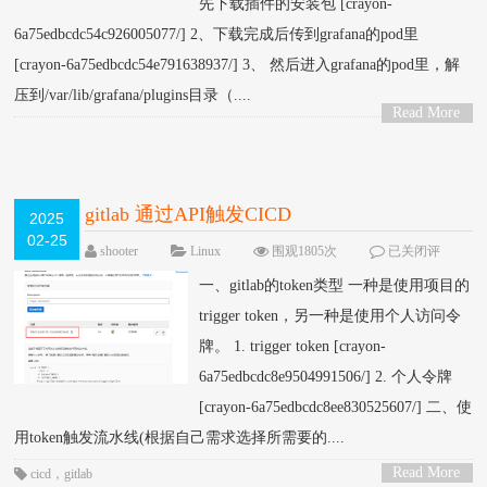
先下载插件的安装包 [crayon-
6a75edbcdc54c926005077/] 2、下载完成后传到grafana的pod里
[crayon-6a75edbcdc54e791638937/] 3、 然后进入grafana的pod里，解
压到/var/lib/grafana/plugins目录（....
Read More
>
gitlab 通过API触发CICD
2025
02-25
shooter
Linux
围观1805次
已关闭评
论
一、gitlab的token类型 一种是使用项目的
trigger token，另一种是使用个人访问令
牌。 1. trigger token [crayon-
6a75edbcdc8e9504991506/] 2. 个人令牌
[crayon-6a75edbcdc8ee830525607/] 二、使
用token触发流水线(根据自己需求选择所需要的....
Read More
cicd
，
gitlab