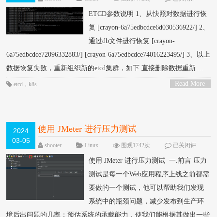
论
ETCD参数说明 1、从快照对数据进行恢
复 [crayon-6a75edbcdce6d030536922/] 2、
通过db文件进行恢复 [crayon-
6a75edbcdce72096332883/] [crayon-6a75edbcdce74016223495/] 3、以上
数据恢复失败，重新组织新的etcd集群，如下 直接删除数据重新....
Read More
etcd
，
k8s
>
使用 JMeter 进行压力测试
2024
03-05
shooter
Linux
围观1742次
已关闭评
论
使用 JMeter 进行压力测试 一.前言 压力
测试是每一个Web应用程序上线之前都需
要做的一个测试，他可以帮助我们发现
系统中的瓶颈问题，减少发布到生产环
境后出问题的几率；预估系统的承载能力，使我们能根据其做出一些