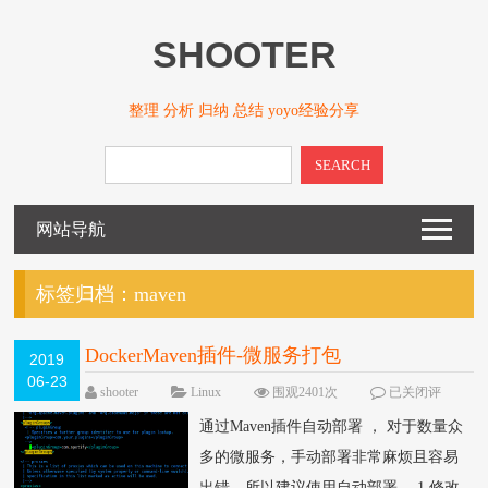
SHOOTER
整理 分析 归纳 总结 yoyo经验分享
SEARCH
网站导航
标签归档：
maven
DockerMaven插件-微服务打包
2019
06-23
shooter
Linux
围观2401次
已关闭评
论
通过Maven插件自动部署 ， 对于数量众
多的微服务，手动部署非常麻烦且容易
出错，所以建议使用自动部署。 1.修改