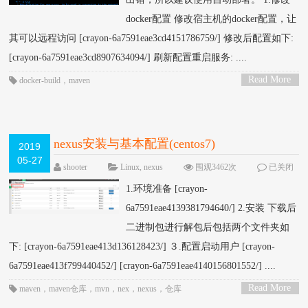
docker配置 修改宿主机的docker配置，让
其可以远程访问 [crayon-6a7591eae3cd4151786759/] 修改后配置如下:
[crayon-6a7591eae3cd8907634094/] 刷新配置重启服务: ....
Read More
docker-build
，
maven
>
nexus安装与基本配置(centos7)
2019
05-27
shooter
Linux
,
nexus
围观3462次
已关闭
评论
1.环境准备 [crayon-
6a7591eae4139381794640/] 2.安装 下载后
二进制包进行解包后包括两个文件夹如
下: [crayon-6a7591eae413d136128423/] ３.配置启动用户 [crayon-
6a7591eae413f799440452/] [crayon-6a7591eae4140156801552/] ....
Read More
maven
，
maven仓库
，
mvn
，
nex
，
nexus
，
仓库
>