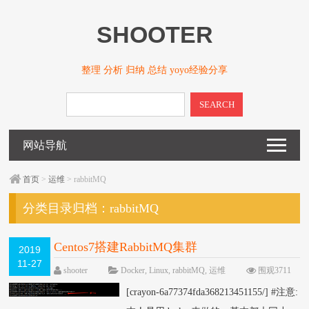
SHOOTER
整理 分析 归纳 总结 yoyo经验分享
SEARCH
网站导航
首页
>
运维
> rabbitMQ
分类目录归档：
rabbitMQ
Centos7搭建RabbitMQ集群
2019
11-27
shooter
Docker
,
Linux
,
rabbitMQ
,
运维
围观3711
次
已关闭评论
[crayon-6a77374fda368213451155/] #注意: