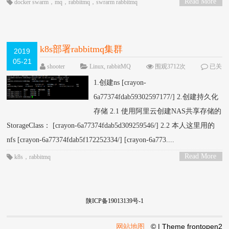
Read More
docker swarm
，
mq
，
rabbitmq
，
swrarm rabbitmq
>
k8s部署rabbitmq集群
2019
05-21
shooter
Linux
,
rabbitMQ
围观3712次
已关
闭评论
1.创建ns [crayon-
6a77374fdab59302597177/] 2.创建持久化
存储 2.1 使用阿里云创建NAS共享存储的
StorageClass： [crayon-6a77374fdab5d309259546/] 2.2 本人这里用的
nfs [crayon-6a77374fdab5f172252334/] [crayon-6a773....
Read More
k8s
，
rabbitmq
>
陕ICP备19013139号-1
网站地图
© | Theme
frontopen2