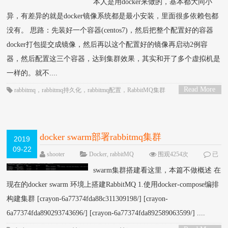
本人是用docker来做的，基本都大同小
异，有差异的就是docker镜像系统都是最小安装，里面很多依赖包都
没有。 思路：先装好一个容器(centos7)，然后把整个配置好的容器
docker打包提交成镜像，然后再以这个配置好的镜像再启动2例容
器，然后配置这三个容器，达到集群效果，其实和开了多个虚拟机是
一样的。就不....
Read More
rabbitmq
，
rabbitmq持久化
，
rabbitmq配置
，
RabbitMQ集群
>
docker swarm部署rabbitmq集群
2019
09-22
shooter
Docker
,
rabbitMQ
围观4254次
已
关闭评论
swarm集群搭建看这里，本篇不做概述 在
现在的docker swarm 环境上搭建RabbitMQ 1.使用docker-compose编排
构建集群 [crayon-6a77374fda88c311309198/] [crayon-
6a77374fda890293743696/] [crayon-6a77374fda892589063599/] ....