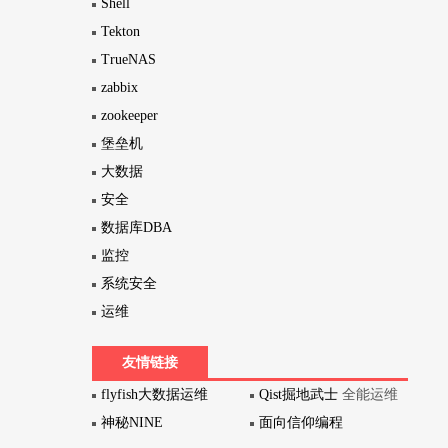
Shell
Tekton
TrueNAS
zabbix
zookeeper
堡垒机
大数据
安全
数据库DBA
监控
系统安全
运维
友情链接
flyfish大数据运维
Qist掘地武士
全能运维
神秘NINE
面向信仰编程