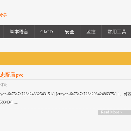
验分享
脚本语言
CI/CD
安全
监控
常用工具
ner动态配置pvc
闭评论
a75a7e723d24362543151/] [crayon-6a75a7e723d29342486375/] 1
343/] ....
Read More >