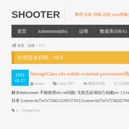
SHOOTER
整理 分析 归纳 总结 yoyo经
首页
kubernetes(k8s)
运维
数据库(DBA)
首页
>
运维
> NFS
分类目录归档：
NFS
StorageClass-nfs-subdir-external-provisio
2021
01-27
shooter
Linux
,
NFS
围观2618次
已关
解决deployment 不能使用nfs-csi问题( 无状态必须自己创建pvc ) [crayon-6
目录 [crayon-6a75a7e723d2c523615743/] [crayon-6a75a7e723d2d270458
sc
，
StorageClass