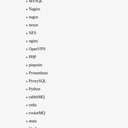
MYSQL
Nagios
nagos
nexus
NFS
nginx
OpenVPN
PHP
pinpoint
Prometheus
ProxySQL
Python
rabbitMQ
redis
rocketMQ
seata