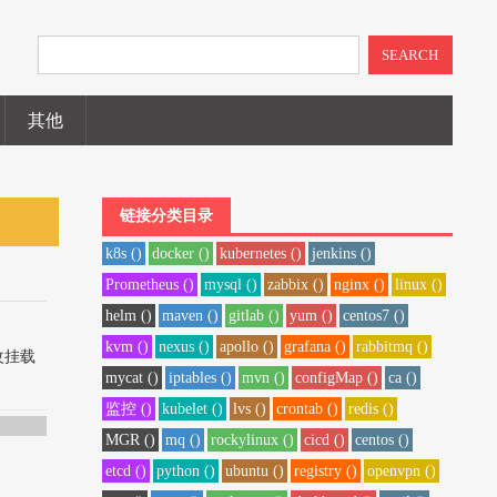
SEARCH
其他
链接分类目录
k8s ()
docker ()
kubernetes ()
jenkins ()
Prometheus ()
mysql ()
zabbix ()
nginx ()
linux ()
helm ()
maven ()
gitlab ()
yum ()
centos7 ()
kvm ()
nexus ()
apollo ()
grafana ()
rabbitmq ()
、修改挂载
mycat ()
iptables ()
mvn ()
configMap ()
ca ()
监控 ()
kubelet ()
lvs ()
crontab ()
redis ()
MGR ()
mq ()
rockylinux ()
cicd ()
centos ()
etcd ()
python ()
ubuntu ()
registry ()
openvpn ()