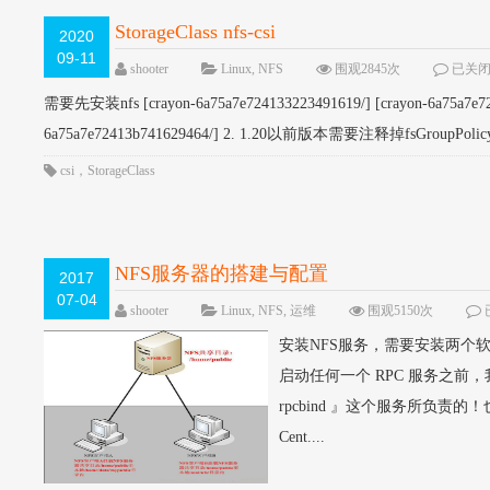
StorageClass nfs-csi
2020
09-11
shooter
Linux
,
NFS
围观2845次
已关
需要先安装nfs [crayon-6a75a7e724133223491619/] [crayon-6a75a7e7
6a75a7e72413b741629464/] 2. 1.20以前版本需要注释掉fsGroupPolicy
csi
，
StorageClass
NFS服务器的搭建与配置
2017
07-04
shooter
Linux
,
NFS
,
运维
围观5150次
安装NFS服务，需要安装两个软件，
启动任何一个 RPC 服务之前，我
rpcbind 』这个服务所负责的
Cent....