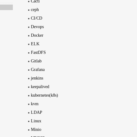
Cacti
ceph
CI/CD
Devops
Docker
ELK
FastDFS
Gitlab
Grafana
jenkins
keepalived
kubernetes(k8s)
kvm
LDAP
Linux
Minio