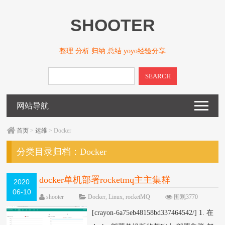
SHOOTER
整理 分析 归纳 总结 yoyo经验分享
SEARCH
网站导航
首页
>
运维
> Docker
分类目录归档：
Docker
docker单机部署rocketmq主主集群
2020
06-10
shooter
Docker
,
Linux
,
rocketMQ
围观3770
次
已关闭评论
[crayon-6a75eb48158bd337464542/] 1. 在