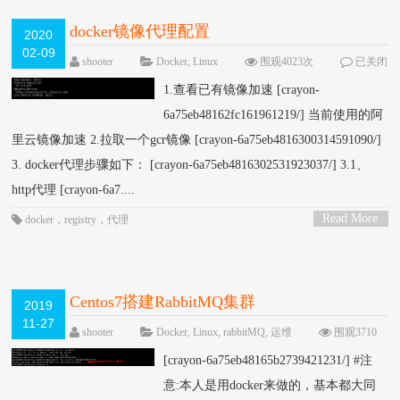
docker镜像代理配置
2020
02-09
shooter
Docker
,
Linux
围观4023次
已关闭
评论
1.查看已有镜像加速 [crayon-
6a75eb48162fc161961219/] 当前使用的阿
里云镜像加速 2.拉取一个gcr镜像 [crayon-6a75eb4816300314591090/]
3. docker代理步骤如下： [crayon-6a75eb4816302531923037/] 3.1、
http代理 [crayon-6a7....
Read More
docker
，
registry
，
代理
>
Centos7搭建RabbitMQ集群
2019
11-27
shooter
Docker
,
Linux
,
rabbitMQ
,
运维
围观3710
次
已关闭评论
[crayon-6a75eb48165b2739421231/] #注
意:本人是用docker来做的，基本都大同