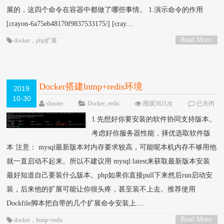
展的，这四个命令在容器中都做了哪些事情。 1.演示命令的作用
[crayon-6a75eb48170f9837533175/] [cray....
Read More
docker
，
php扩展
>
Docker搭建lnmp+redis环境
2019
10-30
shooter
Docker
,
redis
围观3621次
已关闭
评论
1.先想好你要安装的软件协同支持版本。
考虑好你服务器性能，择优选取软件版
本 注意： mysql最新版本对内存要求较高，可能呢本机内存不够用他
就一直启动不起来。所以不建议用 mysql:latest来获取最新版本安装
最好知道自己要装什么版本。php如果你直接pull下来然后run启动安
装，后来他的扩展可能让你很头疼，甚至装不上去。推荐使用
Dockfile脚本把自带的几个扩展命令安装上....
Read More
docker
，
lnmp+redis