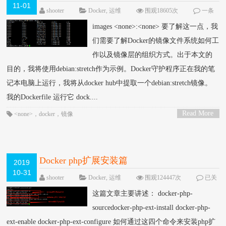
11-01
shooter
Docker
,
运维
围观18605次
一条
评论
images <none>:<none> 要了解这一点，我
们需要了解Docker的镜像文件系统如何工
作以及镜像层的组织方式。出于本文的
目的，我将使用debian:stretch作为示例。Docker守护程序正在我的笔
记本电脑上运行，我将从docker hub中提取一个debian:stretch镜像。
我的Dockerfile 运行它 dock....
Read More
<none>
，
docker
，
镜像
>
Docker php扩展安装篇
2019
10-31
shooter
Docker
,
运维
围观124447次
已关
闭评论
这篇文章主要讲述： docker-php-
sourcedocker-php-ext-install docker-php-
ext-enable docker-php-ext-configure 如何通过这四个命令来安装php扩