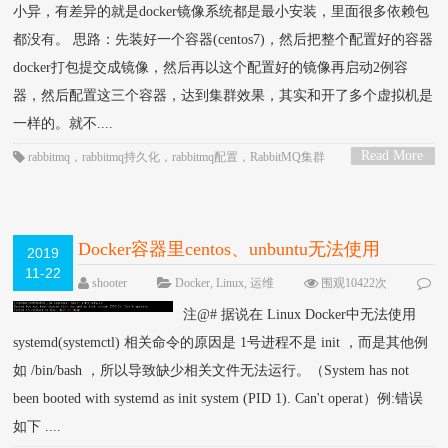
小异，有差异的就是docker镜像系统都是最小安装，里面很多依赖包
都没有。 思路：先装好一个容器(centos7)，然后把整个配置好的容器
docker打包提交成镜像，然后再以这个配置好的镜像再启动2例容
器，然后配置这三个容器，达到集群效果，其实和开了多个虚拟机是
一样的。就不....
Read More
rabbitmq
，
rabbitmq持久化
，
rabbitmq配置
，
RabbitMQ集群
>
Docker容器里centos、unbuntu无法使用
2019
11-22
systemctl 命令
shooter
Docker
,
Linux
,
运维
围观10422次
已关闭评论
注@# 据说在 Linux Docker中无法使用
systemd(systemctl) 相关命令的原因是 1号进程不是 init ，而是其他例
如 /bin/bash ，所以导致缺少相关文件无法运行。（System has not
been booted with systemd as init system (PID 1). Can't operat）例:错误
如下 ....