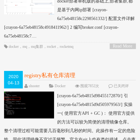
docker部署单机版的基础上,部署集群,都
是基于内网ip部署 [crayon-
6a75eb48158c2298561332/] 配置文件详解
[crayon-6a75eb48158c4918411962/] 2 编写broker.conf [crayon-
6a75eb48158c7....
Read More
docker
，
mq
，
mq集群
，
rocket
，
rocketmq
>
registry私有仓库清理
2020
04-13
shooter
Docker
围观7852次
已关闭评
论
[crayon-6a75eb4815d98455172870/] 引
[crayon-6a75eb4815d9d505979563/] 实操
一( 使用官方API + GC )： 使用官方提供
的方法可以较为简便的清理镜像仓库。
整个清理过程可能需要几百毫秒到几秒的时间。此操作有一定的危险
性，因此清理镜像不宜过于频繁。官方在git上也有类似描述。点击查