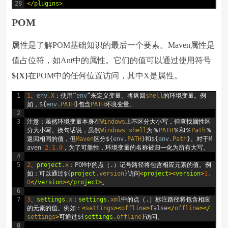
28
<
/
plugins
>
POM
属性是了解POM基础知识的最后一个要素。Maven属性是
值占位符，如Ant中的属性。它们的值可以通过使用符号
${X}
在POM中的任何位置访问，其中X是属性。
1
1
、
env
.X
：使用“
env
”来定义变量。将返回
shell
的环境变量。例
如，
$
{
env
.PATH
}
包含
PATH
环境变量。
2
3
注意：虽然环境变量本身在
Windows
上不区分大小写，但查找属性区
分大小写。换句话说，虽然
Windows
shell
为％
PATH
％和％
Path
％
返回相同的值，但
Maven
区分
$
{
env
.PATH
}
和
$
{
env
.Path
}
。对于
M
aven
2.1.0
，为了可靠性，环境变量的名称被归一化为所有大写。
4
5
2
、
project
.x
：
POM
中的点（
.
）记号路径将包含相应元素的值。例
如：可以通过
$
{
project
.version
}
访问
<
project
>
<
version
>
1.
0
<
/
version
>
<
/
project
>
。
6
7
3
、
settings
.x
：
settings
.xml
中的点（
.
）标注路径将包含相应
的元素的值。例如：
<
settings
>
<
offline
>
false
<
/
offline
>
<
/
settings
>
可通过
$
{
settings
.offline
}
访问。
8