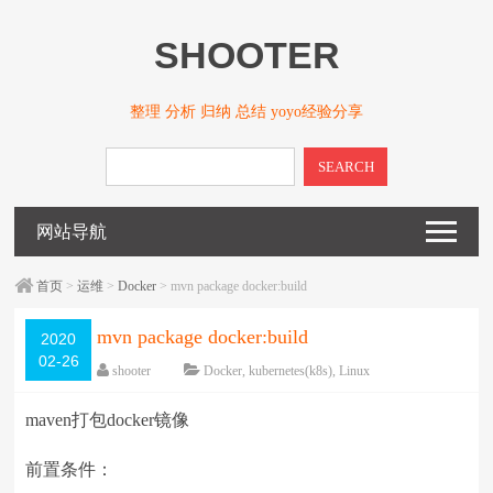
SHOOTER
整理 分析 归纳 总结 yoyo经验分享
SEARCH
网站导航
首页
>
运维
>
Docker
> mvn package docker:build
mvn package docker:build
2020
02-26
shooter
Docker
,
kubernetes(k8s)
,
Linux
围观
3325
次
已关闭评论
maven打包docker镜像
编辑日期：
2021-02-26
字体：
大
中
小
前置条件：