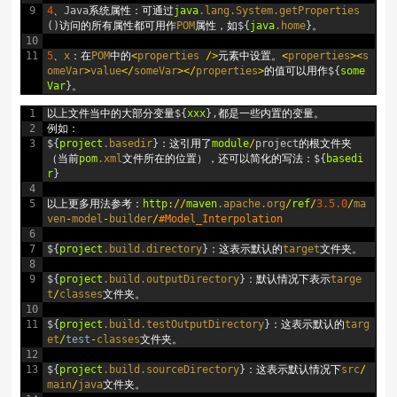
9
4
、
Java
系统属性：可通过
java
.lang
.System
.getProperties
(
)
访问的所有属性都可用作
POM
属性，如
$
{
java
.home
}
。
10
11
5
、
x
：在
POM
中的
<
properties
/
>
元素中设置。
<
properties
>
<
s
omeVar
>
value
<
/
someVar
>
<
/
properties
>
的值可以用作
$
{
some
Var
}
。
1
以上文件当中的大部分变量
$
{
xxx
}
,
都是一些内置的变量。
2
例如：
3
$
{
project
.basedir
}
：这引用了
module
/
project
的根文件夹
（当前
pom
.xml
文件所在的位置），还可以简化的写法：
$
{
basedi
r
}
4
5
以上更多用法参考：
http
:
/
/
maven
.apache
.org
/
ref
/
3.5.0
/
ma
ven
-
model
-
builder
/
#Model_Interpolation
6
7
$
{
project
.build
.directory
}
：这表示默认的
target
文件夹。
8
9
$
{
project
.build
.outputDirectory
}
：默认情况下表示
targe
t
/
classes
文件夹。
10
11
$
{
project
.build
.testOutputDirectory
}
：这表示默认的
targ
et
/
test
-
classes
文件夹。
12
13
$
{
project
.build
.sourceDirectory
}
：这表示默认情况下
src
/
main
/
java
文件夹。