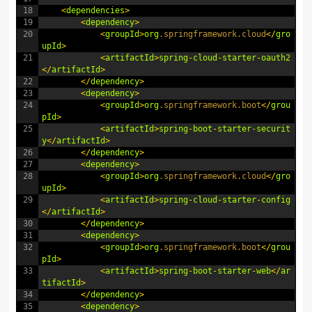
18
<
dependencies
>
19
<
dependency
>
20
<
groupId
>
org
.springframework
.cloud
<
/
gro
upId
>
21
<
artifactId
>
spring
-
cloud
-
starter
-
oauth2
<
/
artifactId
>
22
<
/
dependency
>
23
<
dependency
>
24
<
groupId
>
org
.springframework
.boot
<
/
grou
pId
>
25
<
artifactId
>
spring
-
boot
-
starter
-
securit
y
<
/
artifactId
>
26
<
/
dependency
>
27
<
dependency
>
28
<
groupId
>
org
.springframework
.cloud
<
/
gro
upId
>
29
<
artifactId
>
spring
-
cloud
-
starter
-
config
<
/
artifactId
>
30
<
/
dependency
>
31
<
dependency
>
32
<
groupId
>
org
.springframework
.boot
<
/
grou
pId
>
33
<
artifactId
>
spring
-
boot
-
starter
-
web
<
/
ar
tifactId
>
34
<
/
dependency
>
35
<
dependency
>