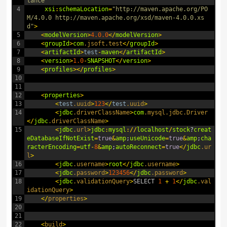
tance"
4
xsi
:
schemaLocation
=
"http://maven.apache.org/PO
M/4.0.0 http://maven.apache.org/xsd/maven-4.0.0.xs
d"
>
5
<
modelVersion
>
4.0.0
<
/
modelVersion
>
6
<
groupId
>
com
.jsoft
.test
<
/
groupId
>
7
<
artifactId
>
test
-
maven
<
/
artifactId
>
8
<
version
>
1.0
-
SNAPSHOT
<
/
version
>
9
<
profiles
>
<
/
profiles
>
10
11
12
<
properties
>
13
<
test
.uuid
>
123
<
/
test
.uuid
>
14
<
jdbc
.driverClassName
>
com
.mysql
.jdbc
.Driver
<
/
jdbc
.driverClassName
>
15
<
jdbc
.url
>
jdbc
:
mysql
:
/
/
localhost
/
stock
?
creat
eDatabaseIfNotExist
=
true
&
amp
;
useUnicode
=
true
&
amp
;
cha
racterEncoding
=
utf
-
8
&
amp
;
autoReconnect
=
true
<
/
jdbc
.ur
l
>
16
<
jdbc
.username
>
root
<
/
jdbc
.username
>
17
<
jdbc
.password
>
123456
<
/
jdbc
.password
>
18
<
jdbc
.validationQuery
>
SELECT
1
+
1
<
/
jdbc
.val
idationQuery
>
19
<
/
properties
>
20
21
22
<
build
>