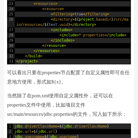
23
<
resources
>
24
<
resource
>
25
<
filtering
>
true
<
/
filtering
>
26
<
directory
>
$
{
project
.basedir
}
/
src
/
ma
in
/
resources
/
$
{
test
.uuid
}
<
/
directory
>
27
<
includes
>
28
<
include
>
*
.properties
<
/
include
>
29
<
/
includes
>
30
<
/
resource
>
31
<
/
resources
>
32
<
/
build
>
33
<
/
project
>
可以看出只要在properties节点配置了自定义属性即可在任
意地方使用，形式如${x}。
当然除了在pom.xml使用自定义属性外，还可以在
properties文件中使用，比如项目文件
src/main/resources/jdbc.properties的文件，写入如下所示：
1
jdbc
.driverClassName
=
$
{
jdbc
.driverClassName
}
2
jdbc
.url
=
$
{
jdbc
.url
}
3
jdbc
.username
=
$
{
jdbc
.username
}