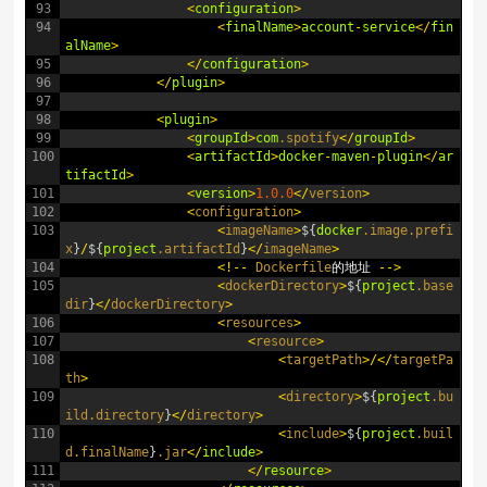
93
<
configuration
>
94
<
finalName
>
account
-
service
<
/
fin
alName
>
95
<
/
configuration
>
96
<
/
plugin
>
97
98
<
plugin
>
99
<
groupId
>
com
.spotify
<
/
groupId
>
100
<
artifactId
>
docker
-
maven
-
plugin
<
/
ar
tifactId
>
101
<
version
>
1.0.0
<
/
version
>
102
<
configuration
>
103
<
imageName
>
$
{
docker
.image
.prefi
x
}
/
$
{
project
.artifactId
}
<
/
imageName
>
104
<
!
--
Dockerfile
的地址
--
>
105
<
dockerDirectory
>
$
{
project
.base
dir
}
<
/
dockerDirectory
>
106
<
resources
>
107
<
resource
>
108
<
targetPath
>
/
<
/
targetPa
th
>
109
<
directory
>
$
{
project
.bu
ild
.directory
}
<
/
directory
>
110
<
include
>
$
{
project
.buil
d
.finalName
}
.jar
<
/
include
>
111
<
/
resource
>