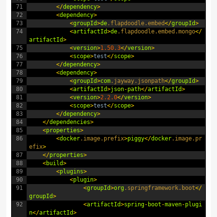
71
<
/
dependency
>
72
<
dependency
>
73
<
groupId
>
de
.flapdoodle
.embed
<
/
groupId
>
74
<
artifactId
>
de
.flapdoodle
.embed
.mongo
<
/
artifactId
>
75
<
version
>
1.50.3
<
/
version
>
76
<
scope
>
test
<
/
scope
>
77
<
/
dependency
>
78
<
dependency
>
79
<
groupId
>
com
.jayway
.jsonpath
<
/
groupId
>
80
<
artifactId
>
json
-
path
<
/
artifactId
>
81
<
version
>
2.2.0
<
/
version
>
82
<
scope
>
test
<
/
scope
>
83
<
/
dependency
>
84
<
/
dependencies
>
85
<
properties
>
86
<
docker
.image
.prefix
>
piggy
<
/
docker
.image
.pr
efix
>
87
<
/
properties
>
88
<
build
>
89
<
plugins
>
90
<
plugin
>
91
<
groupId
>
org
.springframework
.boot
<
/
groupId
>
92
<
artifactId
>
spring
-
boot
-
maven
-
plugi
n
<
/
artifactId
>