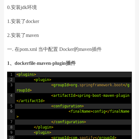
0.安装jdk环境
1.安装了docker
2.安装了maven
一. 在pom.xml 当中配置 Docker的maven插件
1、dockerfile-maven-plugin插件
1
<
plugins
>
2
<
plugin
>
3
<
groupId
>
org
.springframework
.boot
<
/
g
roupId
>
4
<
artifactId
>
spring
-
boot
-
maven
-
plugin
<
/
artifactId
>
5
<
configuration
>
6
<
finalName
>
config
<
/
finalName
>
7
<
/
configuration
>
8
<
/
plugin
>
9
<
plugin
>
10
<
groupId
>
com
.spotify
<
/
groupId
>