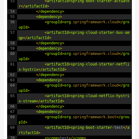
53
<
artifactId
>
spring
-
boot
-
starter
-
actuato
r
<
/
artifactId
>
54
<
/
dependency
>
55
<
dependency
>
56
<
groupId
>
org
.springframework
.cloud
<
/
gro
upId
>
57
<
artifactId
>
spring
-
cloud
-
starter
-
bus
-
am
qp
<
/
artifactId
>
58
<
/
dependency
>
59
<
dependency
>
60
<
groupId
>
org
.springframework
.cloud
<
/
gro
upId
>
61
<
artifactId
>
spring
-
cloud
-
starter
-
netfli
x
-
hystrix
<
/
artifactId
>
62
<
/
dependency
>
63
<
dependency
>
64
<
groupId
>
org
.springframework
.cloud
<
/
gro
upId
>
65
<
artifactId
>
spring
-
cloud
-
netflix
-
hystri
x
-
stream
<
/
artifactId
>
66
<
/
dependency
>
67
<
dependency
>
68
<
groupId
>
org
.springframework
.boot
<
/
grou
pId
>
69
<
artifactId
>
spring
-
boot
-
starter
-
test
<
/
a
rtifactId
>
70
<
scope
>
test
<
/
scope
>