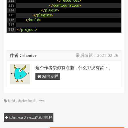
112
<
/
resources
>
113
<
/
configuration
>
114
<
/
plugin
>
115
<
/
plugins
>
116
<
/
build
>
117
118
<
/
project
>
作者：shooter
最后编辑：
2021-02-26
这个作者貌似有点懒，什么都没有留下。
站内专栏
build
，
docker:build
，
mvn
kubernetes之svc工作原理理解