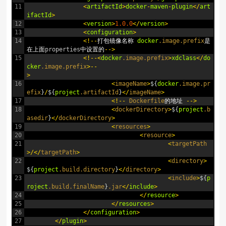
11
<
artifactId
>
docker
-
maven
-
plugin
<
/
art
ifactId
>
12
<
version
>
1.0.0
<
/
version
>
13
<
configuration
>
14
<
!
--
打包镜像名称
docker
.image
.prefix
是
在上面
properties
中设置的
--
>
15
<
!
--
<
docker
.image
.prefix
>
xdclass
<
/
do
cker
.image
.prefix
>
--
>
16
<
imageName
>
$
{
docker
.image
.pr
efix
}
/
$
{
project
.artifactId
}
<
/
imageName
>
17
<
!
--
Dockerfile
的地址
--
>
18
<
dockerDirectory
>
$
{
project
.b
asedir
}
<
/
dockerDirectory
>
19
<
resources
>
20
<
resource
>
21
<
targetPath
>
/
<
/
targetPath
>
22
<
directory
>
$
{
project
.build
.directory
}
<
/
directory
>
23
<
include
>
$
{
p
roject
.build
.finalName
}
.jar
<
/
include
>
24
<
/
resource
>
25
<
/
resources
>
26
<
/
configuration
>
27
<
/
plugin
>