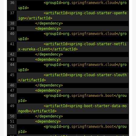
36
<
groupId
>
org
.springframework
.cloud
<
/
gro
upId
>
37
<
artifactId
>
spring
-
cloud
-
starter
-
openfe
ign
<
/
artifactId
>
38
<
/
dependency
>
39
<
dependency
>
40
<
groupId
>
org
.springframework
.cloud
<
/
gro
upId
>
41
<
artifactId
>
spring
-
cloud
-
starter
-
netfli
x
-
eureka
-
client
<
/
artifactId
>
42
<
/
dependency
>
43
<
dependency
>
44
<
groupId
>
org
.springframework
.cloud
<
/
gro
upId
>
45
<
artifactId
>
spring
-
cloud
-
starter
-
sleuth
<
/
artifactId
>
46
<
/
dependency
>
47
<
dependency
>
48
<
groupId
>
org
.springframework
.boot
<
/
grou
pId
>
49
<
artifactId
>
spring
-
boot
-
starter
-
data
-
mo
ngodb
<
/
artifactId
>
50
<
/
dependency
>
51
<
dependency
>
52
<
groupId
>
org
.springframework
.boot
<
/
grou
pId
>