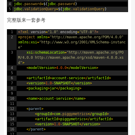
4
jdbc
.password
=
$
{
jdbc
.password
}
5
jdbc
.validationQuery
=
$
{
jdbc
.validationQuery
}
完整版来一套参考
1
<?
xml 
version
=
"1.0"
encoding
=
"UTF-8"
?>
2
<
project 
xmlns
=
"http://maven.apache.org/POM/4.0.0"
xmlns
:
xsi
=
"http://www.w3.org/2001/XMLSchema-instanc
e"
3
xsi
:
schemaLocation
=
"http://maven.apache.org/PO
M/4.0.0 http://maven.apache.org/xsd/maven-4.0.0.xs
d"
>
4
<
modelVersion
>
4.0.0
<
/
modelVersion
>
5
6
<
artifactId
>
account
-
service
<
/
artifactId
>
7
<
version
>
1.0
-
SNAPSHOT
<
/
version
>
8
<
packaging
>
jar
<
/
packaging
>
9
10
<
name
>
account
-
service
<
/
name
>
11
12
<
parent
>
13
<
groupId
>
com
.piggymetrics
<
/
groupId
>
14
<
artifactId
>
piggymetrics
<
/
artifactId
>
15
<
version
>
1.0
-
SNAPSHOT
<
/
version
>
16
<
/
parent
>
17