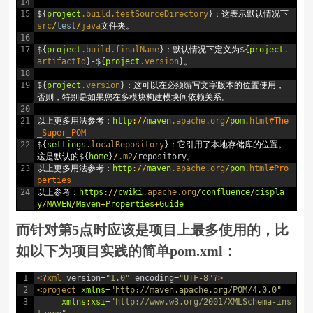
14
15
$
{
project
.build
.testSourceDirectory
}
：这表示默认情况下
src
/
test
/
java
文件夹。
16
17
$
{
project
.build
.finalName
}
：默认情况下定义为
$
{
project
.
artifactId
}
-
$
{
project
.version
}
。
18
19
$
{
project
.version
}
：这可以在必须编写文字版本的位置使用，
否则，特别是如果您在多模块构建模块间依赖关系。
20
21
以上更多用法参考：
http
:
/
/
maven
.apache
.org
/
pom
.html
#The
_Super_POM
22
$
{
settings
.localRepository
}
：它引用了本地存储库的位置。
这是默认的
$
{
home
}
/
.m2
/
repository
。
23
以上更多用法参考：
http
:
/
/
maven
.apache
.org
/
pom
.html
#Pro
perties
24
以上参考：
https
:
/
/
cwiki
.apache
.org
/
confluence
/
displa
y
/
MAVEN
/
Maven
+
Properties
+
Guide
而针对第5点时应该是项目上最多使用的，比
如以下为项目实践的简单pom.xml：
1
<?
xml 
version
=
"1.0"
encoding
=
"UTF-8"
?>
2
<
project 
xmlns
=
"http://maven.apache.org/POM/4.0.0"
3
xmlns
:
xsi
=
"http://www.w3.org/2001/XMLSchema-ins