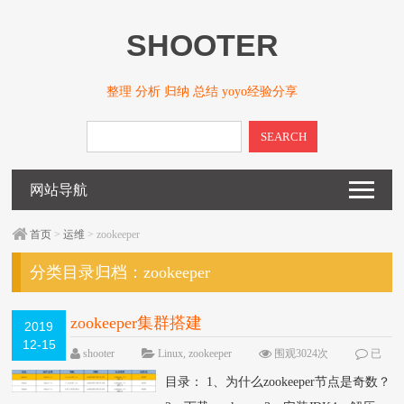
SHOOTER
整理 分析 归纳 总结 yoyo经验分享
SEARCH
网站导航
首页
>
运维
> zookeeper
分类目录归档：
zookeeper
zookeeper集群搭建
2019
12-15
shooter
Linux
,
zookeeper
围观3024次
已
关闭评论
目录： 1、为什么zookeeper节点是奇数？