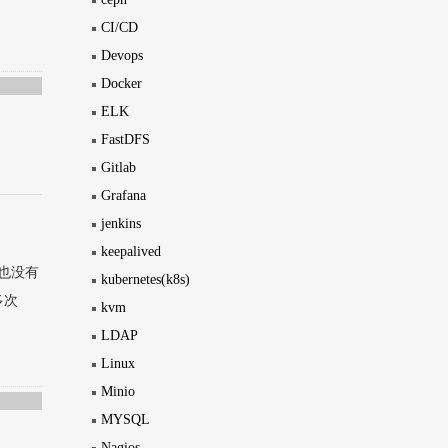
CI/CD
Devops
Docker
ELK
FastDFS
Gitlab
Grafana
jenkins
的
keepalived
，也没有
kubernetes(k8s)
多次
kvm
LDAP
Linux
Minio
MYSQL
Nagios