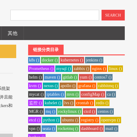
SEARCH
其他
链接分类目录
k8s ()
docker ()
kubernetes ()
jenkins ()
Prometheus ()
mysql ()
zabbix ()
nginx ()
linux ()
helm ()
maven ()
gitlab ()
yum ()
centos7 ()
kvm ()
nexus ()
apollo ()
grafana ()
rabbitmq ()
系统架
mycat ()
iptables ()
mvn ()
configMap ()
ca ()
，并且能
监控 ()
kubelet ()
lvs ()
crontab ()
redis ()
ers和
MGR ()
mq ()
rockylinux ()
cicd ()
centos ()
etcd ()
python ()
ubuntu ()
registry ()
openvpn ()
vpn ()
seata ()
rocketmq ()
dashboard ()
mail ()