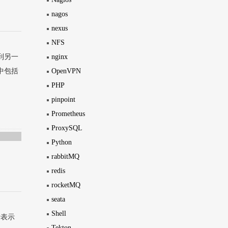
nagos
nexus
NFS
转到另一
nginx
模块中包括
OpenVPN
PHP
pinpoint
Prometheus
ProxySQL
Python
rabbitMQ
redis
rocketMQ
seata
Shell
ow表示
Tekton