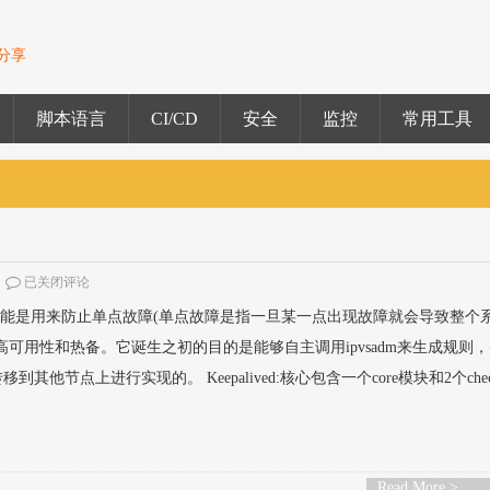
验分享
脚本语言
CI/CD
安全
监控
常用工具
已关闭评论
lived主要功能是用来防止单点故障(单点故障是指一旦某一点出现故障就会导致整个
高可用性和热备。它诞生之初的目的是能够自主调用ipvsadm来生成规则
他节点上进行实现的。 Keepalived:核心包含一个core模块和2个check
Read More >