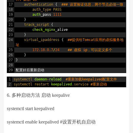
17
authentication
{
### 设置验证信息，两个节点必须一致
18
auth_type 
PASS
19
auth
_
pass
1111
20
}
21
track_script
{
22
check_nginx
_
alive
23
}
24
virtual_ipaddress
{
##提供给Tomcat应用的虚拟服务地
址
25
172.18.0.7
/
24
## 虚拟 ip，可以定义多个
26
}
27
}
28
29
配置好后重新启动
1
systemctl 
daemon
-
reload
#重新加载keepalived配置文件
2
systemctl 
restart 
keepalived
.service
#重新启动
6. 多种启动方法 启动 keepalive
systemctl start keepalived
systemctl enable keepalived #设置开机自启动