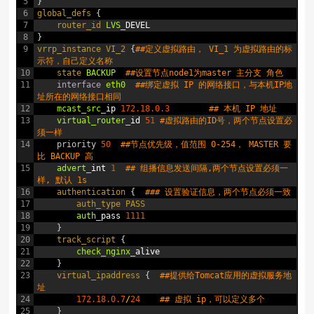
5
}
6
global_defs
{
7
router_id 
LVS
_
DEVEL
8
}
9
vrrp_instance
VI_2
{
##定义虚拟路由， VI_1 为虚拟路由的标
示符，自己定义名称
10
state 
BACKUP
##设置节点node1为master 主分支 角色
11
interface
eth0
##绑定虚拟 IP 的网络接口，与本机IP地
址所在的网络接口相同
12
mcast_src
_
ip
172.18.0.3
## 本机 IP 地址
13
virtual_router
_
id
51
#虚拟路由的ID号，两个节点设置必
须一样
14
priority
50
##节点优先级，值范围 0-254， MASTER 要
比 BACKUP 高
15
advert
_
int
1
## 组播信息发送间隔,两个节点设置必须一
样, 默认 1s
16
authentication
{
### 设置验证信息，两个节点必须一致
17
auth_type 
PASS
18
auth
_
pass
1111
19
}
20
track_script
{
21
check_nginx
_
alive
22
}
23
virtual_ipaddress
{
##提供给Tomcat应用的虚拟服务地
址
24
172.18.0.7
/
24
## 虚拟 ip，可以定义多个
25
}