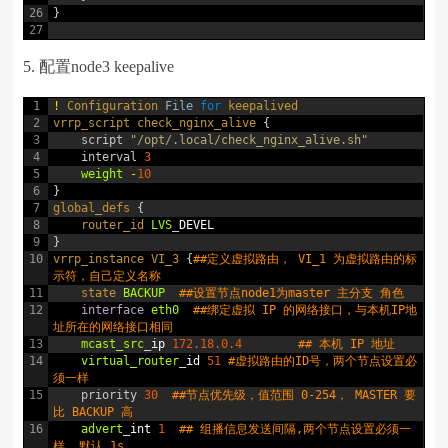
26
}
27
5. 配置node3 keepalive
1
!
Configuration
File
for
keepalived
2
vrrp_script
check_nginx_alive
{
3
script
"/opt/.local/check_nginx_alive.sh"
4
interval
3
5
weight
-
10
6
}
7
global_defs
{
8
router_id 
LVS
_
DEVEL
9
}
10
vrrp_instance
VI_3
{
##定义虚拟路由， VI_1 为虚拟路由的标
示符，自己定义名称
11
state 
BACKUP
##设置节点node1为master 主分支 角色
12
interface
eth0
##绑定虚拟 IP 的网络接口，与本机IP地
址所在的网络接口相同
13
mcast_src
_
ip
172.18.0.4
## 本机 IP 地址
14
virtual_router
_
id
51
#虚拟路由的ID号，两个节点设置必
须一样
15
priority
30
##节点优先级，值范围 0-254， MASTER 要
比 BACKUP 高
16
advert
_
int
1
## 组播信息发送间隔,两个节点设置必须一
样, 默认 1s