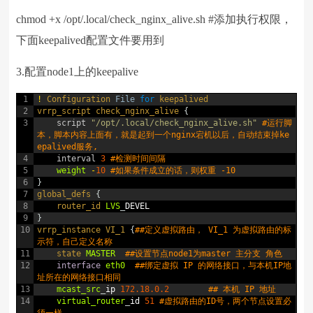
chmod +x /opt/.local/check_nginx_alive.sh #添加执行权限，
下面keepalived配置文件要用到
3.配置node1上的keepalive
1
!
Configuration
File
for
keepalived
2
vrrp_script
check_nginx_alive
{
3
script
"/opt/.local/check_nginx_alive.sh"
#运行脚
本，脚本内容上面有，就是起到一个nginx宕机以后，自动结束掉ke
epalived服务,
4
interval
3
#检测时间间隔
5
weight
-
10
#如果条件成立的话，则权重 -10
6
}
7
global_defs
{
8
router_id 
LVS
_
DEVEL
9
}
10
vrrp_instance
VI_1
{
##定义虚拟路由， VI_1 为虚拟路由的标
示符，自己定义名称
11
state 
MASTER
##设置节点node1为master 主分支 角色
12
interface
eth0
##绑定虚拟 IP 的网络接口，与本机IP地
址所在的网络接口相同
13
mcast_src
_
ip
172.18.0.2
## 本机 IP 地址
14
virtual_router
_
id
51
#虚拟路由的ID号，两个节点设置必