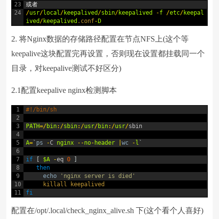
23
或者
24
/
usr
/
local
/
keepalived
/
sbin
/
keepalived
-
f
/
etc
/
keepal
ived
/
keepalived
.conf
-
D
2. 将Nginx数据的存储路径配置在节点NFS上(这个等
keepalive这块配置完再设置，否则现在设置都挂载同一个
目录，对keepalive测试不好区分)
2.1配置keepalive nginx检测脚本
1
#!/bin/sh
2
3
PATH
=
/
bin
:
/
sbin
:
/
usr
/
bin
:
/
usr
/
sbin
4
5
A
=
`
ps
-
C
nginx
--
no
-
header
|
wc
-
l
`
6
7
if
[
$A
-
eq
0
]
8
then
9
echo
'nginx server is died'
10
killall 
keepalived
11
fi
配置在/opt/.local/check_nginx_alive.sh 下(这个看个人喜好)