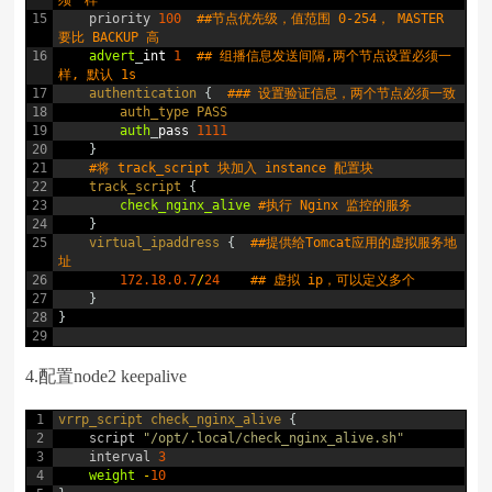
须一样
15
priority
100
##节点优先级，值范围 0-254， MASTER 
要比 BACKUP 高
16
advert
_
int
1
## 组播信息发送间隔,两个节点设置必须一
样, 默认 1s
17
authentication
{
### 设置验证信息，两个节点必须一致
18
auth_type 
PASS
19
auth
_
pass
1111
20
}
21
#将 track_script 块加入 instance 配置块
22
track_script
{
23
check_nginx_alive
#执行 Nginx 监控的服务
24
}
25
virtual_ipaddress
{
##提供给Tomcat应用的虚拟服务地
址
26
172.18.0.7
/
24
## 虚拟 ip，可以定义多个
27
}
28
}
29
4.配置node2 keepalive
1
vrrp_script
check_nginx_alive
{
2
script
"/opt/.local/check_nginx_alive.sh"
3
interval
3
4
weight
-
10