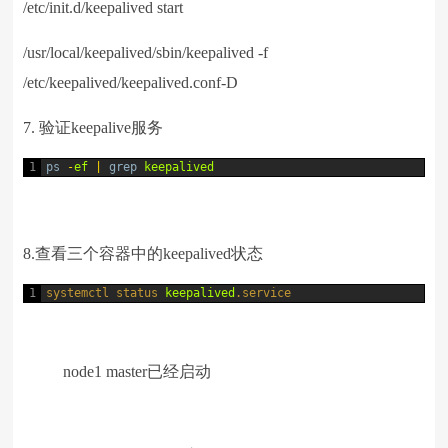
/etc/init.d/keepalived start
/usr/local/keepalived/sbin/keepalived -f
/etc/keepalived/keepalived.conf-D
7. 验证keepalive服务
1
ps
-
ef
|
grep
keepalived
8.查看三个容器中的keepalived状态
1
systemctl 
status 
keepalived
.service
node1 master已经启动