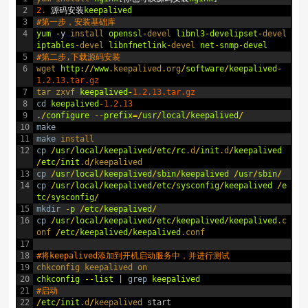
2
2.
源码安装
keepalived
3
#第一步，安装基础库
4
yum
-
y
install 
openssl
-
devel 
libnl3
-
develipset
-
devel 
iptables
-
devel 
libnfnetlink
-
devel 
net
-
snmp
-
devel
5
#第二步,下载源码安装
6
wget 
http
:
/
/
www
.keepalived
.org
/
software
/
keepalived
-
1.2.13.tar.gz
7
tar 
zxvf 
keepalived
-
1.2.13.tar.gz
8
cd
keepalived
-
1.2.13
9
.
/
configure
--
prefix
=
/
usr
/
local
/
keepalived
/
10
make
11
make
install
12
cp
/
usr
/
local
/
keepalived
/
etc
/
rc
.d
/
init
.d
/
keepalived
/
etc
/
init
.d
/
keepalived
13
cp
/
usr
/
local
/
keepalived
/
sbin
/
keepalived
/
usr
/
sbin
/
14
cp
/
usr
/
local
/
keepalived
/
etc
/
sysconfig
/
keepalived
/
e
tc
/
sysconfig
/
15
mkdir
-
p
/
etc
/
keepalived
/
16
cp
/
usr
/
local
/
keepalived
/
etc
/
keepalived
/
keepalived
.c
onf
/
etc
/
keepalived
/
keepalived
.conf
17
18
#将keepalived添加到开机启动服务中，并进行测试
19
chkconfig 
keepalived 
on
20
chkconfig
--
list
|
grep
keepalived
21
#启动
22
/
etc
/
init
.d
/
keepalived 
start