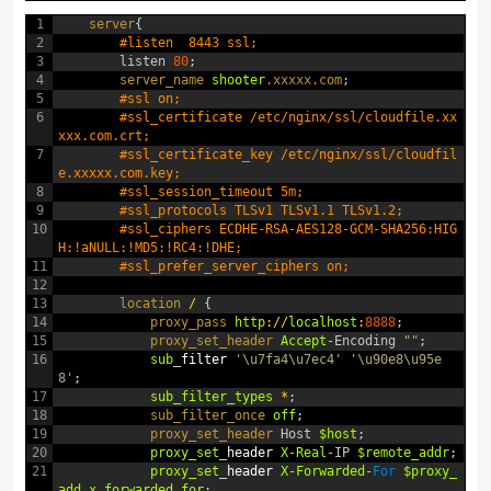
1
server
{
2
#listen  8443 ssl;
3
listen
80
;
4
server_name 
shooter
.xxxxx
.com
;
5
#ssl on;
6
#ssl_certificate /etc/nginx/ssl/cloudfile.xx
xxx.com.crt;
7
#ssl_certificate_key /etc/nginx/ssl/cloudfil
e.xxxxx.com.key;
8
#ssl_session_timeout 5m;
9
#ssl_protocols TLSv1 TLSv1.1 TLSv1.2;
10
#ssl_ciphers ECDHE-RSA-AES128-GCM-SHA256:HIG
H:!aNULL:!MD5:!RC4:!DHE;
11
#ssl_prefer_server_ciphers on;
12
13
location
/
{
14
proxy_pass 
http
:
/
/
localhost
:
8888
;
15
proxy_set_header 
Accept
-
Encoding
""
;
16
sub
_
filter
'\u7fa4\u7ec4'
'\u90e8\u95e
8'
;
17
sub_filter_types
*
;
18
sub_filter_once 
off
;
19
proxy_set_header 
Host
$host
;
20
proxy_set
_
header
X
-
Real
-
IP
$remote_addr
;
21
proxy_set
_
header
X
-
Forwarded
-
For
$proxy_
add_x_forwarded_for
;