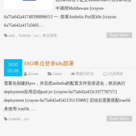
中调用Middleware [crayon-
6a75a642a4174839889865/] 一. 部署Authelia Pod至k8s [crayon-
6a75a642a417a5605....
Read More
auth
，
Authelia
，
sso
，
单点登录
>
SSO单点登录k8s部署
2020
02-05
shooter
Linux
围观3587次
已关闭评
论
需要先创建好pvc，并且把authelia的配置文件安排进去，然后执行
deployment应用启动pod pv [crayon-6a75a642a453c337778757/]
deployment [crayon-6a75a642a4542135135988/] 启动后需要搭配traefik
来使用 traefik ....
Read More
Authelia
，
sso
>