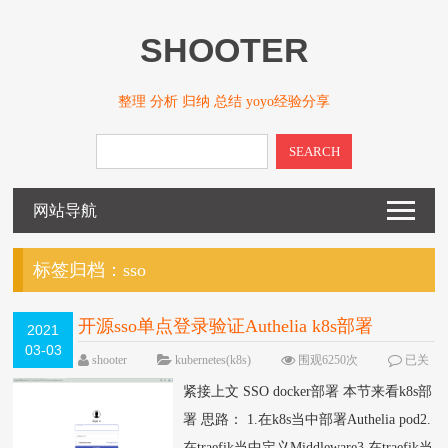
SHOOTER
整理 分析 归纳 总结 yoyo经验分享
SEARCH
网站导航
标签归档：
sso
开源sso单点登录验证Authelia k8s部署
2021
03-03
shooter
kubernetes(k8s)
围观6250次
已关
闭评论
紧接上文 SSO docker部署 本节来看k8s部
署 思路： 1.在k8s当中部署Authelia pod2.
在traefik当中定义Middleware3.在traefik当