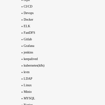
CI/CD
Devops
Docker
ELK
FastDFS
Gitlab
Grafana
jenkins
keepalived
kubernetes(k8s)
kvm
LDAP
Linux
Minio
MYSQL
Nagios