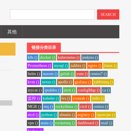
SEARCH
其他
链接分类目录
k8s ()
docker ()
kubernetes ()
jenkins ()
Prometheus ()
mysql ()
zabbix ()
nginx ()
linux ()
helm ()
maven ()
gitlab ()
yum ()
centos7 ()
kvm ()
nexus ()
apollo ()
grafana ()
rabbitmq ()
mycat ()
iptables ()
mvn ()
configMap ()
ca ()
监控 ()
kubelet ()
lvs ()
crontab ()
redis ()
MGR ()
mq ()
rockylinux ()
cicd ()
centos ()
etcd ()
python ()
ubuntu ()
registry ()
openvpn ()
vpn ()
seata ()
rocketmq ()
dashboard ()
mail ()