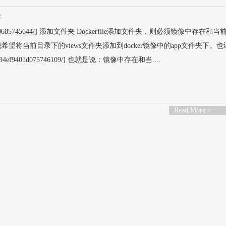
论
f94019685745644/] 添加文件夹 Dockerfile添加文件夹，则必须镜像中存在和
望将当前目录下的views文件夹添加到docker镜像中的app文件夹下。
94ef9401d075746109/] 也就是说：镜像中存在和当....
Read More >