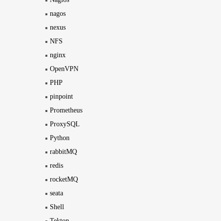
nagos
nexus
NFS
nginx
OpenVPN
PHP
pinpoint
Prometheus
ProxySQL
Python
rabbitMQ
redis
rocketMQ
seata
Shell
Tekton