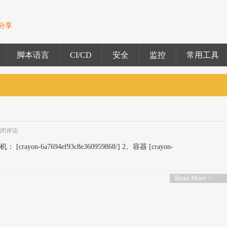
验分享
脚本语言
CI/CD
安全
监控
常用工具
关闭评论
[crayon-6a7694ef93c8e360959868/] 2、容器 [crayon-
Read More >