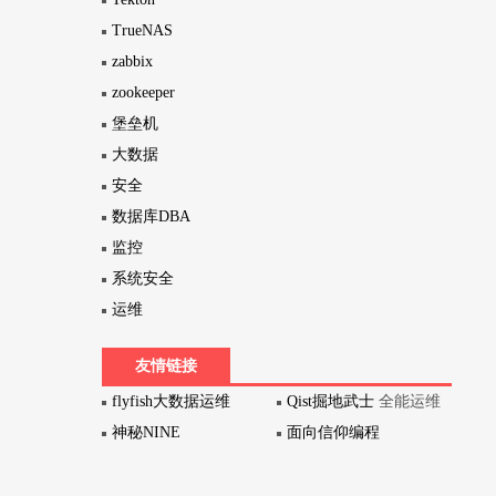
TrueNAS
zabbix
zookeeper
堡垒机
大数据
安全
数据库DBA
监控
系统安全
运维
友情链接
flyfish大数据运维
Qist掘地武士
全能运维
神秘NINE
面向信仰编程