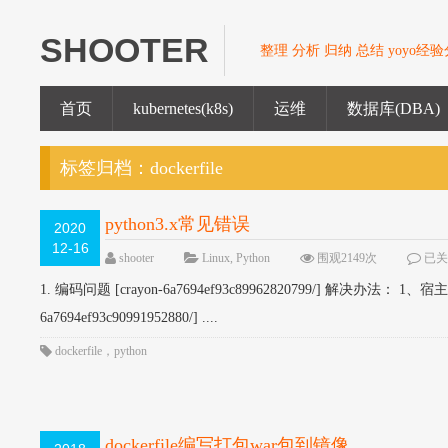
SHOOTER
整理 分析 归纳 总结 yoyo经
首页
kubernetes(k8s)
运维
数据库(DBA)
标签归档：
dockerfile
python3.x常见错误
2020
12-16
shooter
Linux
,
Python
围观2149次
已
1. 编码问题 [crayon-6a7694ef93c89962820799/] 解决办法： 1、宿主机： 
6a7694ef93c90991952880/] ....
dockerfile
，
python
dockerfile编写打包war包到镜像