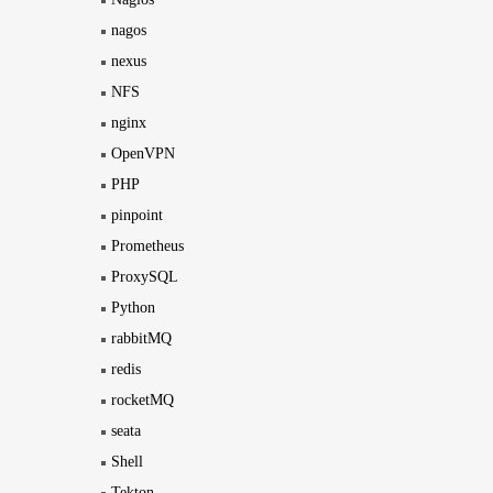
nagos
nexus
NFS
nginx
OpenVPN
PHP
pinpoint
Prometheus
ProxySQL
Python
rabbitMQ
redis
rocketMQ
seata
Shell
Tekton