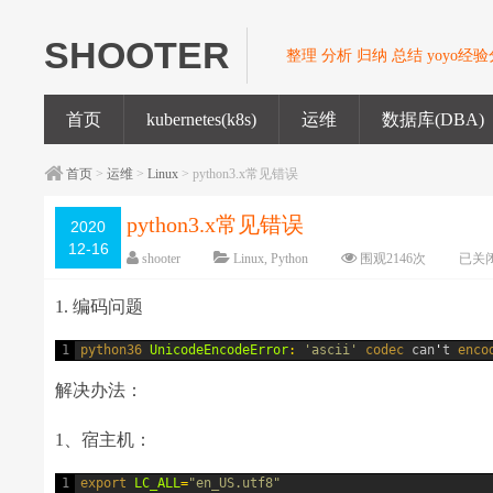
SHOOTER
整理 分析 归纳 总结 yoyo经
首页
kubernetes(k8s)
运维
数据库(DBA)
首页
>
运维
>
Linux
> python3.x常见错误
python3.x常见错误
2020
12-16
shooter
Linux
,
Python
围观
2146
次
已关
1. 编码问题
1
python36 
UnicodeEncodeError
:
'ascii'
codec 
can
'
t
enco
解决办法：
1、宿主机：
1
export 
LC_ALL
=
"en_US.utf8"