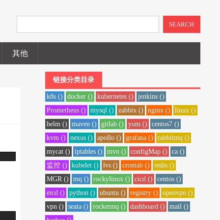
SEARCH
其他
链接分类目录
k8s ()
docker ()
kubernetes ()
jenkins ()
Prometheus ()
mysql ()
zabbix ()
nginx ()
linux ()
helm ()
maven ()
gitlab ()
yum ()
centos7 ()
kvm ()
nexus ()
apollo ()
grafana ()
rabbitmq ()
mycat ()
iptables ()
mvn ()
configMap ()
ca ()
监控 ()
kubelet ()
lvs ()
crontab ()
redis ()
MGR ()
mq ()
rockylinux ()
cicd ()
centos ()
etcd ()
python ()
ubuntu ()
registry ()
openvpn ()
vpn ()
seata ()
rocketmq ()
dashboard ()
mail ()