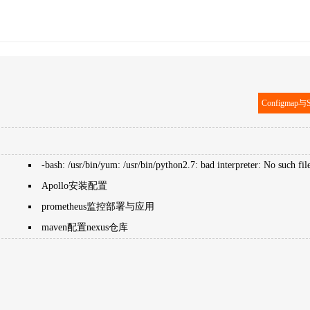
Configmap与S
-bash: /usr/bin/yum: /usr/bin/python2.7: bad interpreter: No such fil
Apollo安装配置
prometheus监控部署与应用
maven配置nexus仓库