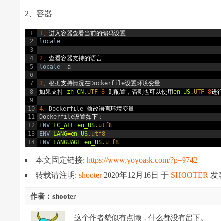
2、容器
1
1
、进入容器查看当前的编码设置
2
locale
3
4
2
、查看容器支持的语言
5
locale
-
a
6
7
3
、根据支持情况在
Dockerfile
设置环境变量
8
如果支持
zh_CN
.UTF
-
8
则配置，否则也可以使用
en_US
.UTF
-
8
进
9
10
4
、
Dockerfile
修改语言环境变量
11
Dockerfile
设置如下：
12
ENV
LC_ALL
=
en_US
.utf8
13
ENV
LANG
=
en_US
.utf8
14
ENV
LANGUAGE
=
en_US
.utf8
本文固定链接:
https://www.yoyoask.com/?p=9742
转载请注明:
shooter
2020年12月16日
于
SHOOTER
发
作者：shooter
这个作者貌似有点懒，什么都没有留下。