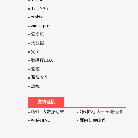
TrueNAS
zabbix
zookeeper
堡垒机
大数据
安全
数据库DBA
监控
系统安全
运维
友情链接
flyfish大数据运维
Qist掘地武士
全能运维
神秘NINE
面向信仰编程