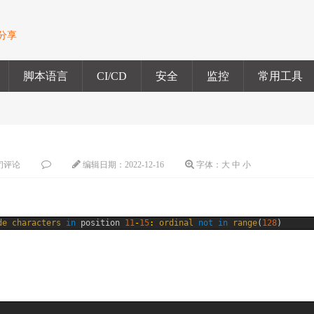
验分享
脚本语言
CI/CD
安全
监控
常用工具
闭评论
编辑日期：
2022-12-16
字体：
大
中
小
de 
characters 
in
position
11
-
15
:
ordinal 
not
in
range
(
128
)