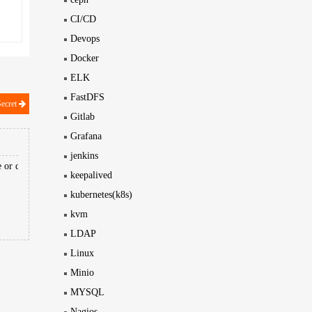
CI/CD
Devops
Docker
ELK
FastDFS
ecret
Gitlab
Grafana
jenkins
e or directory
keepalived
kubernetes(k8s)
kvm
LDAP
Linux
Minio
MYSQL
Nagios