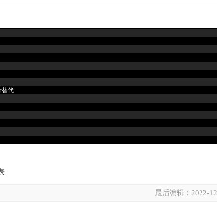
行替代
表
最后编辑：
2022-12