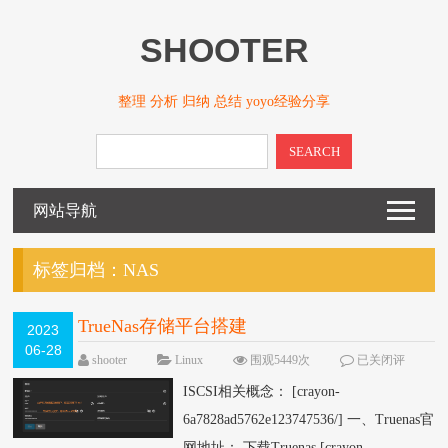
SHOOTER
整理 分析 归纳 总结 yoyo经验分享
SEARCH
网站导航
标签归档：
NAS
TrueNas存储平台搭建
2023
06-28
shooter
Linux
围观5449次
已关闭评
论
ISCSI相关概念： [crayon-
6a7828ad5762e123747536/] 一、Truenas官
网地址： 下载Truenas [crayon-