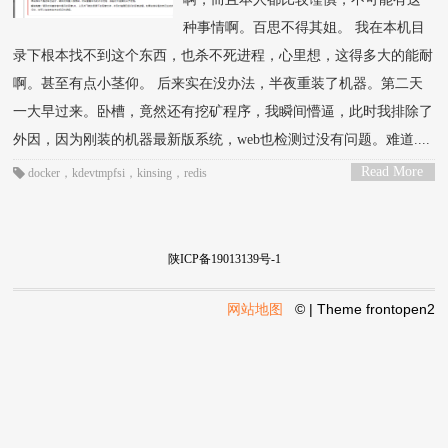
种事情啊。百思不得其姐。 我在本机目
录下根本找不到这个东西，也杀不死进程，心里想，这得多大的能耐
啊。甚至有点小茎仰。 后来实在没办法，半夜重装了机器。第二天
一大早过来。卧槽，竟然还有挖矿程序，我瞬间懵逼，此时我排除了
外因，因为刚装的机器最新版系统，web也检测过没有问题。难道....
Read More
docker
，
kdevtmpfsi
，
kinsing
，
redis
>
陕ICP备19013139号-1
网站地图
© | Theme
frontopen2