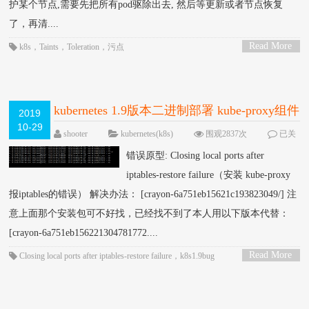
护某个节点,需要先把所有pod驱除出去, 然后等更新或者节点恢复
了，再清....
Read More
k8s
，
Taints
，
Toleration
，
污点
>
kubernetes 1.9版本二进制部署 kube-proxy组件
2019
10-29
没成功调iptables添加相关规则
shooter
kubernetes(k8s)
围观2837次
已关
闭评论
错误原型: Closing local ports after
iptables-restore failure（安装 kube-proxy
报iptables的错误） 解决办法： [crayon-6a751eb15621c193823049/] 注
意上面那个安装包可不好找，已经找不到了本人用以下版本代替：
[crayon-6a751eb156221304781772....
Read More
Closing local ports after iptables-restore failure
，
k8s1.9bug
>