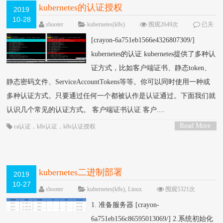
kubernetes的认证授权
2019
10-28
shooter
kubernetes(k8s)
围观2649次
已关
闭评论
[crayon-6a751eb1566e4326807309/]
kubernetes的认证 kubernetes提供了多种认
证方式，比如客户端证书、静态token、
静态密码文件、ServiceAccountTokens等等。你可以同时使用一种或
多种认证方式。只要通过任何一个都被认作是认证通过。下面我们就
认识几个常见的认证方式。 客户端证书认证 客户....
Read More
ca认证
，
k8s认证
，
k8s认证授权
>
kubernetes二进制部署
2019
10-27
shooter
kubernetes(k8s)
,
Linux
围观5321次
已关闭评论
1. 准备服务器 [crayon-
6a751eb156c86595013069/] 2.系统初始化