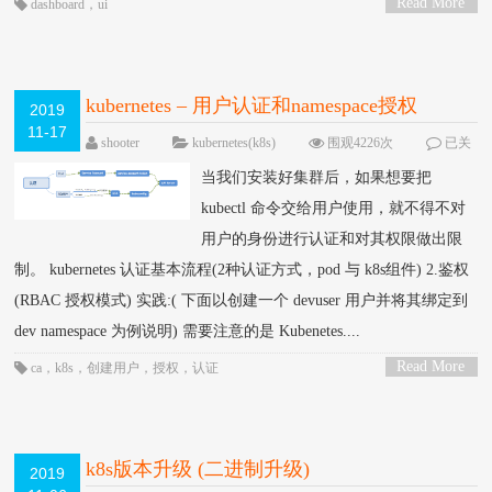
Read More
dashboard
，
ui
>
kubernetes – 用户认证和namespace授权
2019
11-17
shooter
kubernetes(k8s)
围观4226次
已关
闭评论
当我们安装好集群后，如果想要把
kubectl 命令交给用户使用，就不得不对
用户的身份进行认证和对其权限做出限
制。 kubernetes 认证基本流程(2种认证方式，pod 与 k8s组件) 2.鉴权
(RBAC 授权模式) 实践:( 下面以创建一个 devuser 用户并将其绑定到
dev namespace 为例说明) 需要注意的是 Kubenetes....
Read More
ca
，
k8s
，
创建用户
，
授权
，
认证
>
k8s版本升级 (二进制升级)
2019