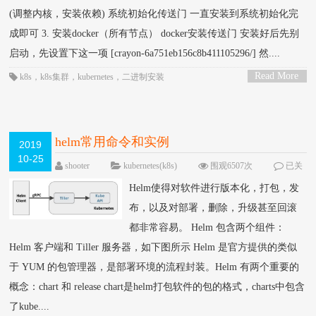
(调整内核，安装依赖) 系统初始化传送门 一直安装到系统初始化完
成即可 3. 安装docker（所有节点） docker安装传送门 安装好后先别
启动，先设置下这一项 [crayon-6a751eb156c8b411105296/] 然....
Read More
k8s
，
k8s集群
，
kubernetes
，
二进制安装
>
helm常用命令和实例
2019
10-25
shooter
kubernetes(k8s)
围观6507次
已关
闭评论
Helm使得对软件进行版本化，打包，发
布，以及对部署，删除，升级甚至回滚
都非常容易。 Helm 包含两个组件：
Helm 客户端和 Tiller 服务器，如下图所示 Helm 是官方提供的类似
于 YUM 的包管理器，是部署环境的流程封装。Helm 有两个重要的
概念：chart 和 release chart是helm打包软件的包的格式，charts中包含
了kube....