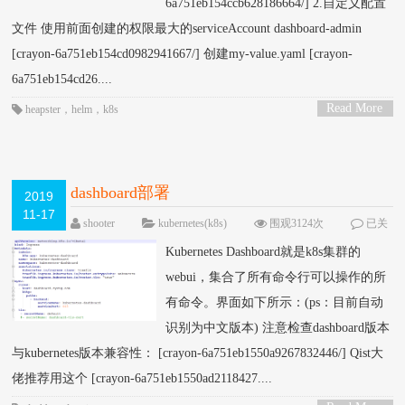
6a751eb154ccb628186664/] 2.自定义配置
文件 使用前面创建的权限最大的serviceAccount dashboard-admin
[crayon-6a751eb154cd0982941667/] 创建my-value.yaml [crayon-
6a751eb154cd26....
Read More
heapster
，
helm
，
k8s
>
dashboard部署
2019
11-17
shooter
kubernetes(k8s)
围观3124次
已关
闭评论
Kubernetes Dashboard就是k8s集群的
webui，集合了所有命令行可以操作的所
有命令。界面如下所示：(ps：目前自动
识别为中文版本) 注意检查dashboard版本
与kubernetes版本兼容性： [crayon-6a751eb1550a9267832446/] Qist大
佬推荐用这个 [crayon-6a751eb1550ad2118427....