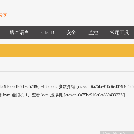
验分享
脚本语言
CI/CD
安全
监控
常用工具
be910c6e8671925789/] virt-clone 参数介绍 [crayon-6a75be910c6ed37940425
m 虚拟机 1、查看 kvm 虚拟机 [crayon-6a75be910c6ef860403222/] ....
Read More >