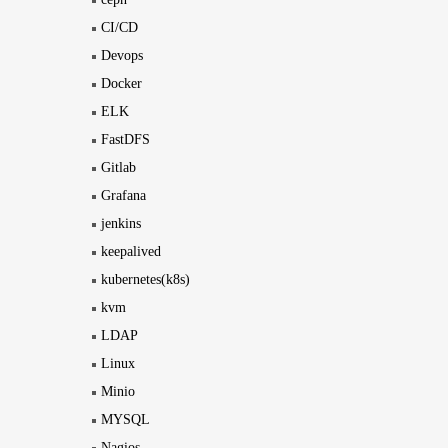
CI/CD
Devops
Docker
ELK
FastDFS
Gitlab
Grafana
jenkins
keepalived
kubernetes(k8s)
kvm
LDAP
Linux
Minio
MYSQL
Nagios