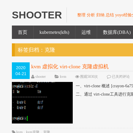
SHOOTER
整理 分析 归纳 总结 yoyo经
首页
kubernetes(k8s)
运维
数据库(DBA)
标签归档：
克隆
kvm 虚拟化 virt-clone 克隆虚拟机
2020
04-21
shooter
kvm
围观5830次
已关闭评论
一、virt-clone 概述 [crayon-6a75
二、通过 virt-clone工具进行克隆 kv
kvm
，
kvm克隆
，
克隆