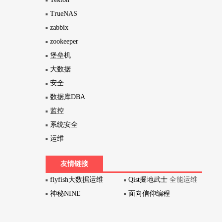
TrueNAS
zabbix
zookeeper
堡垒机
大数据
安全
数据库DBA
监控
系统安全
运维
友情链接
flyfish大数据运维
Qist掘地武士
全能运维
神秘NINE
面向信仰编程