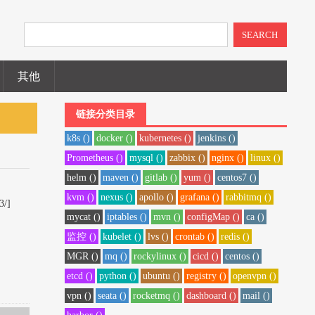
SEARCH
其他
链接分类目录
k8s ()
docker ()
kubernetes ()
jenkins ()
Prometheus ()
mysql ()
zabbix ()
nginx ()
linux ()
helm ()
maven ()
gitlab ()
yum ()
centos7 ()
kvm ()
nexus ()
apollo ()
grafana ()
rabbitmq ()
3/]
mycat ()
iptables ()
mvn ()
configMap ()
ca ()
监控 ()
kubelet ()
lvs ()
crontab ()
redis ()
MGR ()
mq ()
rockylinux ()
cicd ()
centos ()
etcd ()
python ()
ubuntu ()
registry ()
openvpn ()
vpn ()
seata ()
rocketmq ()
dashboard ()
mail ()