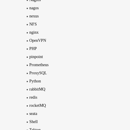
nagos
nexus
NFS
nginx
OpenVPN
PHP
pinpoint
Prometheus
ProxySQL
Python
rabbitMQ
redis
rocketMQ
seata
Shell
Tekton